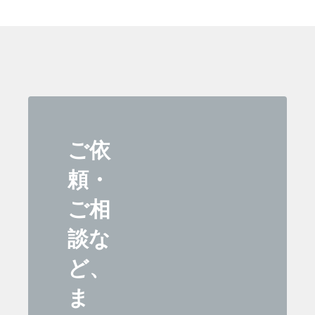
ご依
頼・
ご相
談な
ど、
ま