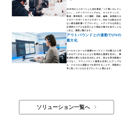
2020年からスタートした自社番組「ソク買いセレクシ
ョン」。メディアバイイングから、キャスティング、
構成・脚本制作、ロケ撮影、収録、編集、放映後のカ
スタマーサポートをフルサポート。Webでは接点が少
ない潜在顧客層へアプローチし、メディアの公共性と
出演者のリアルな反応により商品の魅力を余すことな
く伝え、購買に繋げます。
アウトバウンドとの連動でLTVの
最大化
コールセンターとの連携やオンラインでの購入から得
られるデータをもとにより効果的な施策を見出し、事
業成長の新たな柱を生み出します。単なる受注業務だ
けでなく、アウトバウンド施策を活用したアップセ
ル・クロスセル提案までを実行することで、長期的に
手に取っていただけるブランドへと導きます。
ソリューション一覧へ