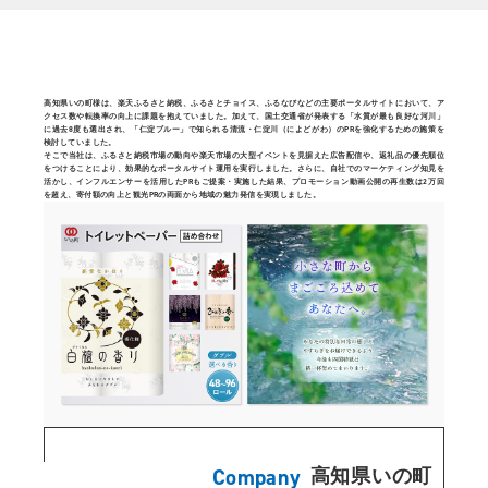
高知県いの町様は、楽天ふるさと納税、ふるさとチョイス、ふるなびなどの主要ポータルサイトにおいて、ア
クセス数や転換率の向上に課題を抱えていました。加えて、国土交通省が発表する「水質が最も良好な河川」
に過去8度も選出され、「仁淀ブルー」で知られる清流・仁淀川（によどがわ）のPRを強化するための施策を
検討していました。
そこで当社は、ふるさと納税市場の動向や楽天市場の大型イベントを見据えた広告配信や、返礼品の優先順位
をつけることにより、効果的なポータルサイト運用を実行しました。さらに、自社でのマーケティング知見を
活かし、インフルエンサーを活用したPRもご提案・実施した結果、プロモーション動画公開の再生数は2万回
を超え、寄付額の向上と観光PRの両面から地域の魅力発信を実現しました。
Company
高知県いの町