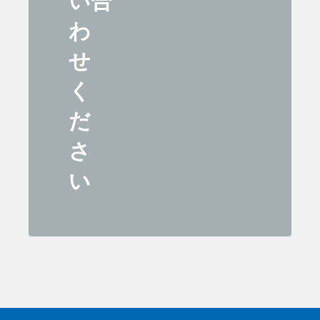
い合
わ
せ
く
だ
さ
い